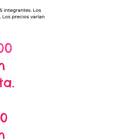
5 integrantes. Los
 Los precios varían
00
n
ta.
00
n