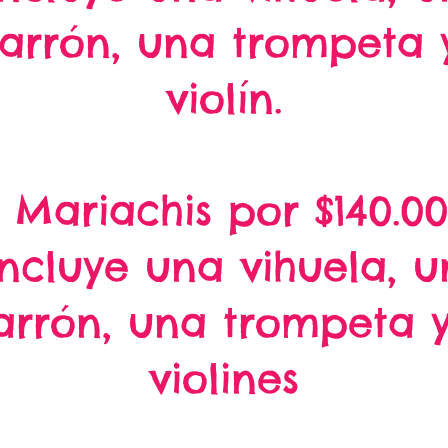
tarrón, una trompeta 
violín.
 Mariachis por $140.0
Incluye una vihuela, u
arrón, una trompeta 
violines​