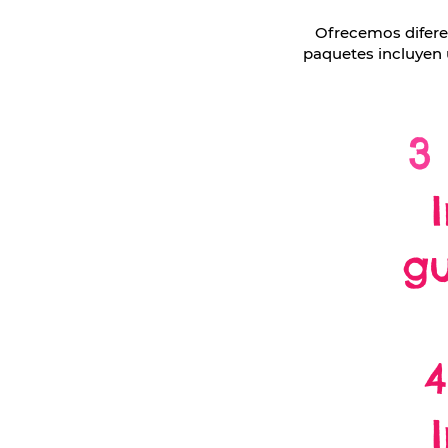
Ofrecemos diferen
paquetes incluyen 
3
gu
4