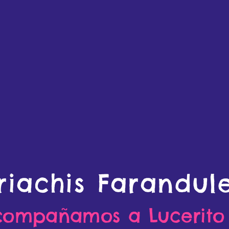
iachis Farandul
compañamos a Lucerito