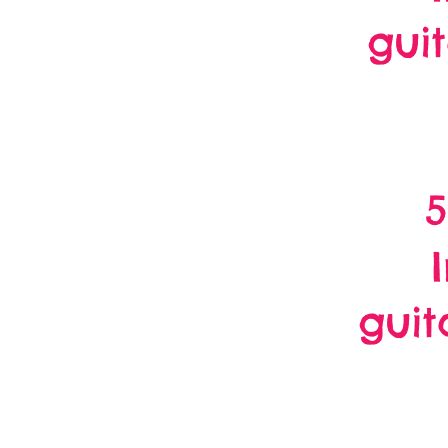
gui
5
guit