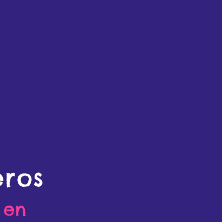
eros
 en