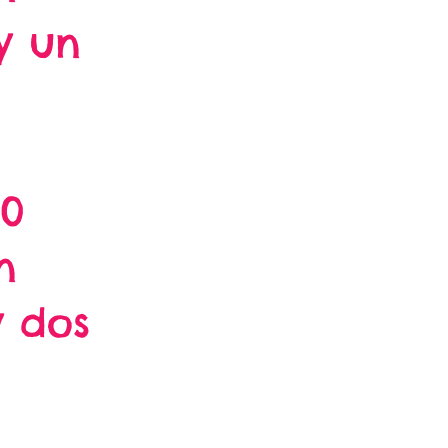
y un
00
n
y dos