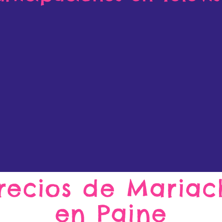
recios de Mariac
en Paine