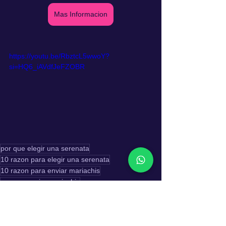
Mas Informacion
https://youtu.be/RbztcL5wwoY?
si=HQ6_iAVdfJeFZOBR
por que elegir una serenata
10 razon para elegir una serenata
10 razon para enviar mariachis
por que enviar mariachis
Regalos
musica