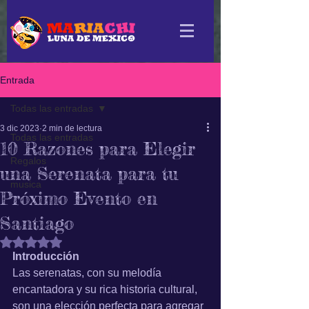
Entrada
Todas las entradas
3 dic 2023
2 min de lectura
Todas las entradas
10 Razones para Elegir
Regalos
una Serenata para tu
musica
Próximo Evento en
Santiago
Obtuvo NaN de 5 estrellas.
Introducción
Las serenatas, con su melodía 
encantadora y su rica historia cultural, 
son una elección perfecta para agregar 