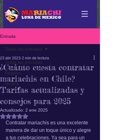
Entrada
Todas las entradas
23 abr 2023
2 min de lectura
Todas las entradas
¿Cuánto cuesta contratar
Regalos
mariachis en Chile?
musica
Tarifas actualizadas y
consejos para 2025
Actualizado:
2 ene 2025
Obtuvo NaN de 5 estrellas.
Contratar mariachis es una excelente 
manera de dar un toque único y alegre 
a tus celebraciones. Ya sea para un 