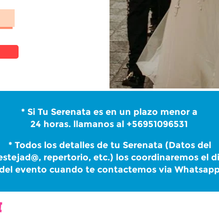
* Si Tu Serenata es en un plazo menor a
24 horas. llamanos al +56951096531
* Todos los detalles de tu Serenata (Datos del
estejad@, repertorio, etc.) los coordinaremos el d
del evento cuando te contactemos via Whatsap