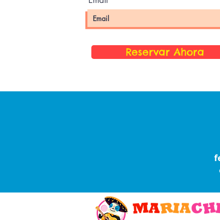
Email
Reservar Ahora
f