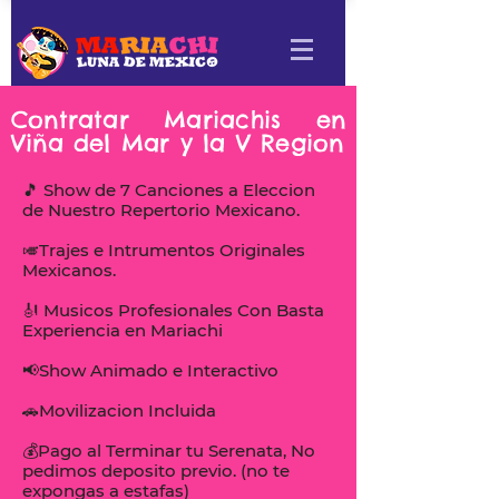
Contratar Mariachis en
Viña del Mar y la V Region
🎵 Show de 7 Canciones a Eleccion
de Nuestro Repertorio Mexicano.
🎺Trajes e Intrumentos Originales
Mexicanos.
🎻 Musicos Profesionales Con Basta
Experiencia en Mariachi
📢Show Animado e Interactivo
🚗Movilizacion Incluida
💰Pago al Terminar tu Serenata, No
pedimos deposito previo. (no te
expongas a estafas)